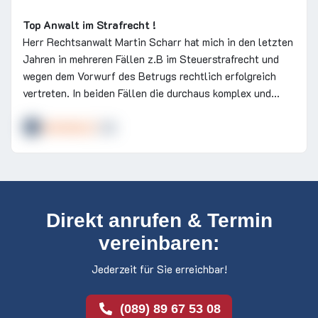
Top Anwalt im Strafrecht !
Herr Rechtsanwalt Martin Scharr hat mich in den letzten
Jahren in mehreren Fällen z.B im Steuerstrafrecht und
wegen dem Vorwurf des Betrugs rechtlich erfolgreich
vertreten. In beiden Fällen die durchaus komplex und
schwierig waren konnte Herr Scharr eine Einstellung
erreichen beim Vorwurf der Steuerhinterziehung und im
Betrugsfall eine Bewährungsstrafe erreichen ohne eine
öffentliche Anklage obwohl es aussichtslos schien von
Anfang an einer Haftstrafe zu entgehen. Herr
Rechtsanwalt Scharr ist Anwalt aus Leidenschaft das
merkte ich schnell und er hat mich nie hängen lassen.
Direkt anrufen & Termin
Herr RA Scharr war immer erreichbar mit viel
vereinbaren:
Verständnis und hat sich für mein Recht mit vollem
Einsatz konsequent eingesetzt und gekämpft. Das Preis
Jederzeit für Sie erreichbar!
Leistung Verhältnis ist fair und transparent. Auch in
strafrechtlichen Rechtsfragen des Alltags ruft Herr
(089) 89 67 53 08
Scharr schnell zurück und berät verständlich und